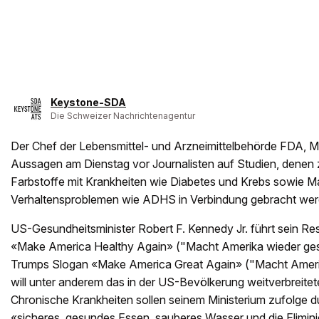
Keystone-SDA
Die Schweizer Nachrichtenagentur
Der Chef der Lebensmittel- und Arzneimittelbehörde FDA, Ma
Aussagen am Dienstag vor Journalisten auf Studien, denen 
Farbstoffe mit Krankheiten wie Diabetes und Krebs sowie
Verhaltensproblemen wie ADHS in Verbindung gebracht wer
US-Gesundheitsminister Robert F. Kennedy Jr. führt sein Re
«Make America Healthy Again» ("Macht Amerika wieder ges
Trumps Slogan «Make America Great Again» ("Macht Amerika
will unter anderem das in der US-Bevölkerung weitverbreit
Chronische Krankheiten sollen seinem Ministerium zufolge d
«sicheres, gesundes Essen, sauberes Wasser und die Elimini