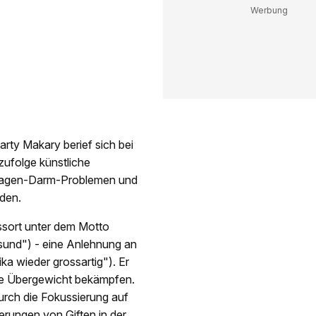
rty Makary berief sich bei
zufolge künstliche
 Magen-Darm-Problemen und
den.
ssort unter dem Motto
und") - eine Anlehnung an
 wieder grossartig"). Er
ete Übergewicht bekämpfen.
urch die Fokussierung auf
erungen von Giften in der