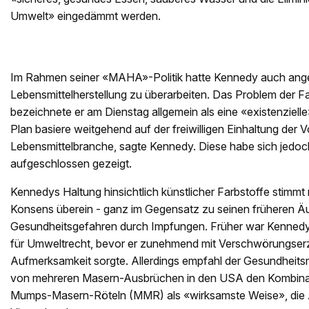
Umwelt» eingedämmt werden.
Im Rahmen seiner «MAHA»-Politik hatte Kennedy auch ange
Lebensmittelherstellung zu überarbeiten. Das Problem der F
bezeichnete er am Dienstag allgemein als eine «existenziel
Plan basiere weitgehend auf der freiwilligen Einhaltung der V
Lebensmittelbranche, sagte Kennedy. Diese habe sich jedo
aufgeschlossen gezeigt.
Kennedys Haltung hinsichtlich künstlicher Farbstoffe stimmt
Konsens überein - ganz im Gegensatz zu seinen früheren Ä
Gesundheitsgefahren durch Impfungen. Früher war Kennedy
für Umweltrecht, bevor er zunehmend mit Verschwörungser
Aufmerksamkeit sorgte. Allerdings empfahl der Gesundheitsm
von mehreren Masern-Ausbrüchen in den USA den Kombinat
Mumps-Masern-Röteln (MMR) als «wirksamste Weise», die 