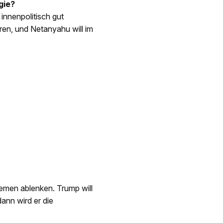
gie?
innenpolitisch gut
ren, und Netanyahu will im
blemen ablenken. Trump will
dann wird er die