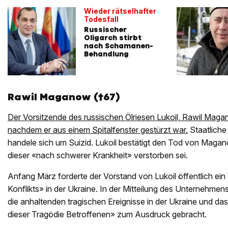
Wieder rätselhafter
Todesfall
Russischer
Oligarch stirbt
nach Schamanen-
Behandlung
Rawil Maganow (†67)
Der Vorsitzende des russischen Ölriesen Lukoil, Rawil Maga
nachdem er aus einem Spitalfenster gestürzt war.
Staatliche
handele sich um Suizid. Lukoil bestätigt den Tod von Magan
dieser «nach schwerer Krankheit» verstorben sei.
Anfang März forderte der Vorstand von Lukoil öffentlich ei
Konflikts» in der Ukraine. In der Mitteilung des Unternehme
die anhaltenden tragischen Ereignisse in der Ukraine und das 
dieser Tragödie Betroffenen» zum Ausdruck gebracht.