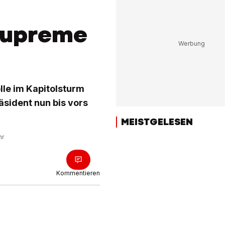
Supreme
le im Kapitolsturm
sident nun bis vors
MEISTGELESEN
hr
Kommentieren