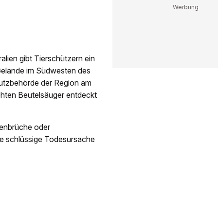
alien gibt Tierschützern ein
m Gelände im Südwesten des
chutzbehörde der Region am
ohten Beutelsäuger entdeckt
henbrüche oder
e schlüssige Todesursache