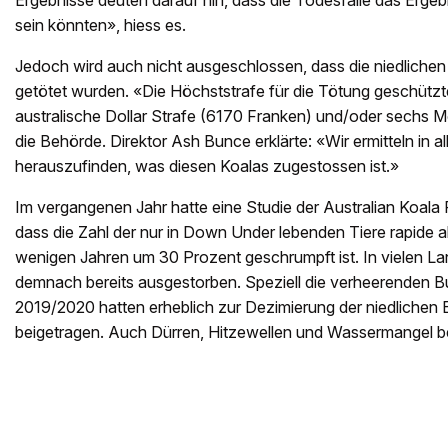
Ergebnisse deuten darauf hin, dass die Todesfälle das Erge
sein könnten», hiess es.
Jedoch wird auch nicht ausgeschlossen, dass die niedlichen B
getötet wurden. «Die Höchststrafe für die Tötung geschützt
australische Dollar Strafe (6170 Franken) und/oder sechs 
die Behörde. Direktor Ash Bunce erklärte: «Wir ermitteln in a
herauszufinden, was diesen Koalas zugestossen ist.»
Im vergangenen Jahr hatte eine Studie der Australian Koala
dass die Zahl der nur in Down Under lebenden Tiere rapide 
wenigen Jahren um 30 Prozent geschrumpft ist. In vielen La
demnach bereits ausgestorben. Speziell die verheerenden
2019/2020 hatten erheblich zur Dezimierung der niedlichen
beigetragen. Auch Dürren, Hitzewellen und Wassermangel b