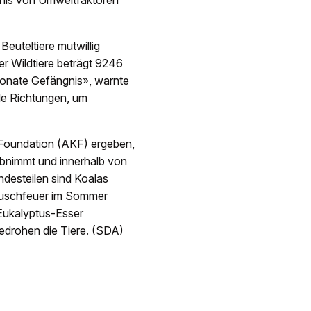
bnis von Umweltfaktoren
euteltiere mutwillig
er Wildtiere beträgt 9246
Monate Gefängnis», warnte
lle Richtungen, um
 Foundation (AKF) ergeben,
abnimmt und innerhalb von
ndesteilen sind Koalas
 Buschfeuer im Sommer
 Eukalyptus-Esser
edrohen die Tiere. (SDA)