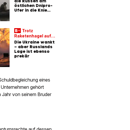
die Russen am
östlichen Dnipro-
Ufer in die Knie
zwingen
Trotz
Raketenhagel auf
Kiew
Die Ukraine wankt
– aber Russlands
Lage ist ebenso
prekär
Schuldbegleichung eines
 Unternehmen gehört
en Jahr von seinem Bruder
gentumsrechte auf dessen