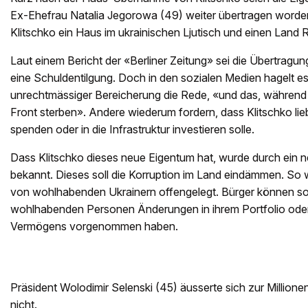
Ex-Ehefrau Natalia Jegorowa (49) weiter übertragen word
Klitschko ein Haus im ukrainischen Ljutisch und einen Land 
Laut einem Bericht der «Berliner Zeitung» sei die Übertragu
eine Schuldentilgung. Doch in den sozialen Medien hagelt es 
unrechtmässiger Bereicherung die Rede, «und das, während
Front sterben». Andere wiederum fordern, dass Klitschko lieb
spenden oder in die Infrastruktur investieren solle.
Dass Klitschko dieses neue Eigentum hat, wurde durch ein 
bekannt. Dieses soll die Korruption im Land eindämmen. So 
von wohlhabenden Ukrainern offengelegt. Bürger können so
wohlhabenden Personen Änderungen in ihrem Portfolio oder b
Vermögens vorgenommen haben.
Präsident Wolodimir Selenski (45) äusserte sich zur Million
nicht.