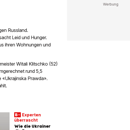
egen Russland.
sacht Leid und Hunger.
aus ihren Wohnungen und
eister Witali Klitschko (52)
Umgerechnet rund 5,5
ie «Ukrajinska Prawda».
hlt.
Experten
überrascht
Wie die Ukrainer