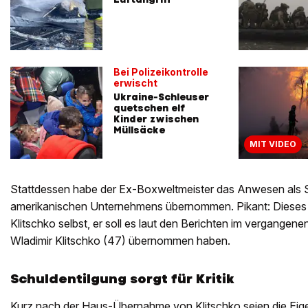
Bei Polizeikontrolle
erwischt
Ukraine-Schleuser
quetschen elf
Kinder zwischen
Müllsäcke
MIT VIDEO
Stattdessen habe der Ex-Boxweltmeister das Anwesen als 
amerikanischen Unternehmens übernommen. Pikant: Dieses
Klitschko selbst, er soll es laut den Berichten im vergangen
Wladimir Klitschko (47) übernommen haben.
Schuldentilgung sorgt für Kritik
Kurz nach der Haus-Übernahme von Klitschko seien die Ei