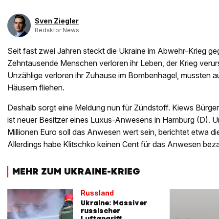
Sven Ziegler
Redaktor News
Seit fast zwei Jahren steckt die Ukraine im Abwehr-Krieg g
Zehntausende Menschen verloren ihr Leben, der Krieg verur
Unzählige verloren ihr Zuhause im Bombenhagel, mussten 
Häusern fliehen.
Deshalb sorgt eine Meldung nun für Zündstoff. Kiews Bürgerm
ist neuer Besitzer eines Luxus-Anwesens in Hamburg (D). 
Millionen Euro soll das Anwesen wert sein, berichtet etwa d
Allerdings habe Klitschko keinen Cent für das Anwesen beza
MEHR ZUM UKRAINE-KRIEG
Russland
Ukraine: Massiver
russischer
Luftangriff