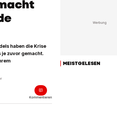
 macht
de
els haben die Krise
s je zuvor gemacht.
ihrem
MEISTGELESEN
hr
Kommentieren