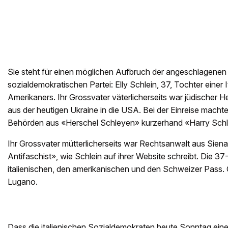
Sie steht für einen möglichen Aufbruch der angeschlagenen 
sozialdemokratischen Partei: Elly Schlein, 37, Tochter einer I
Amerikaners. Ihr Grossvater väterlicherseits war jüdischer He
aus der heutigen Ukraine in die USA. Bei der Einreise macht
Behörden aus «Herschel Schleyen» kurzerhand «Harry Schlei
Ihr Grossvater mütterlicherseits war Rechtsanwalt aus Sien
Antifaschist», wie Schlein auf ihrer Website schreibt. Die 37
italienischen, den amerikanischen und den Schweizer Pass. G
Lugano.
Dass die italienischen Sozialdemokraten heute Sonntag ein