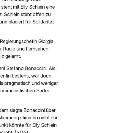
steht mit Elly Schlein eine
t. Schlein steht offen zu
nd plädiert für Solidarität
 Regierungschefin Giorgia
zer Radio und Fernsehen
z gelernt.
Wahl Stefano Bonaccini. Als
hentin bestens, war doch
 als pragmatisch und weniger
 Kommunistischen Partei
dern siegte Bonaccini über
stimmung stimmen nicht nur
nkt könnte für Elly Schlein
beliebt. (SDA)