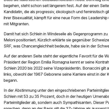
begehen, steht schon seit längerem fest. Auf der einen Seite 
Kandidatin, die als progressiv, ökologisch und feministisch gil
ihrer Bisexualität, kämpft für eine neue Form des Leadership u
mit Mitgranten.
Damit hat sich Schlein in Windeseile als Gegenprogramm zu
Meloni positioniert. Kürzlich erklärte sie gegenüber Schwei
SRF, was Chancengleichheit bedeute, habe sie in der Schwei
Auf der anderen Seite steht der eigentliche Favorit für die 
Präsident der Region Emilia Romagna kennt er seine Kontra
Schlein 2020 bis 2022 seine Vizepräsidentin. Bonaccini gilt
links, obwohl der 1967 Geborene seine Karriere einst in der
begann.
In der Abstimmung unter den eingeschriebenen Parteimitglie
Schlein mit 53 zu 35 Prozent, doch in der heutigen Urnenab
Parteimitglieder ab, sondern auch Sympathisanten. Dieser Pu
sprechen, denn an der Basis gilt die 37-Jährige als äusserst 