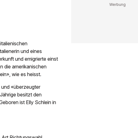
italienischen
talienerin und eines
rkunft und emigrierte einst
en die amerikanischen
n», wie es heisst.
a und «überzeugter
-Jährige besitzt den
eboren ist Elly Schlein in
e Art Richtungswahl