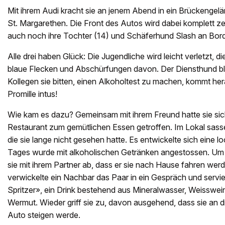
Mit ihrem Audi kracht sie an jenem Abend in ein Brückengelä
St. Margarethen. Die Front des Autos wird dabei komplett ze
auch noch ihre Tochter (14) und Schäferhund Slash an Bord
Alle drei haben Glück: Die Jugendliche wird leicht verletzt, die 
blaue Flecken und Abschürfungen davon. Der Diensthund blei
Kollegen sie bitten, einen Alkoholtest zu machen, kommt her
Promille intus!
Wie kam es dazu? Gemeinsam mit ihrem Freund hatte sie sic
Restaurant zum gemütlichen Essen getroffen. Im Lokal sasse
die sie lange nicht gesehen hatte. Es entwickelte sich eine l
Tages wurde mit alkoholischen Getränken angestossen. Um n
sie mit ihrem Partner ab, dass er sie nach Hause fahren w
verwickelte ein Nachbar das Paar in ein Gespräch und servi
Spritzer», ein Drink bestehend aus Mineralwasser, Weisswe
Wermut. Wieder griff sie zu, davon ausgehend, dass sie an d
Auto steigen werde.