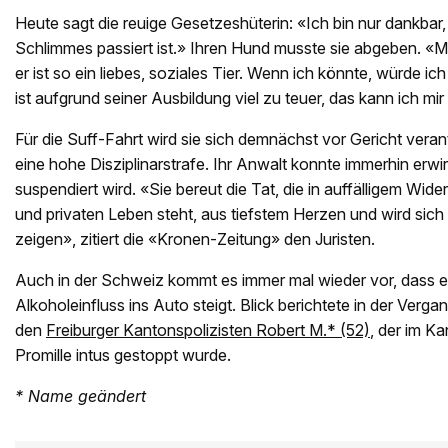
Heute sagt die reuige Gesetzeshüterin: «Ich bin nur dankbar
Schlimmes passiert ist.» Ihren Hund musste sie abgeben. «Me
er ist so ein liebes, soziales Tier. Wenn ich könnte, würde ic
ist aufgrund seiner Ausbildung viel zu teuer, das kann ich mir 
Für die Suff-Fahrt wird sie sich demnächst vor Gericht vera
eine hohe Disziplinarstrafe. Ihr Anwalt konnte immerhin erwir
suspendiert wird. «Sie bereut die Tat, die in auffälligem Wid
und privaten Leben steht, aus tiefstem Herzen und wird sic
zeigen», zitiert die «Kronen-Zeitung» den Juristen.
Auch in der Schweiz kommt es immer mal wieder vor, dass e
Alkoholeinfluss ins Auto steigt. Blick berichtete in der Verg
den
Freiburger Kantonspolizisten Robert M.* (52)
, der im K
Promille intus gestoppt wurde.
* Name geändert