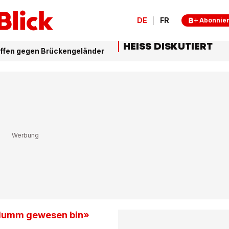
DE
FR
Abonnie
HEISS DISKUTIERT
esoffen gegen Brückengeländer
o dumm gewesen bin»