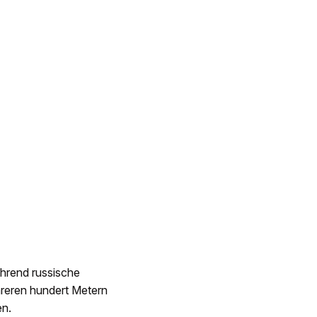
ährend russische
hreren hundert Metern
en.