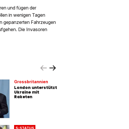
ren und fügen der
ollen in wenigen Tagen
von gepanzerten Fahrzeugen
ufgehen. Die Invasoren
Grossbritannien
Moskaus 
Kriegstak
London unterstützt
Ukraine mit
Kommt i
Raketen
die gros
Massenf
der Ukra
Neue
S-STATUS