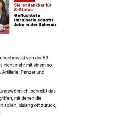
Raketen
Sie ist dankbar für
Russland
S-Status
Charkiw
Geflüchtete
«Donner
Ukrainerin schafft
Hybridwa
Jobs in der Schweiz
schechowski von der 59.
es nicht mehr mit einem so
Artillerie, Panzer und
 ungewöhnlich, schreibt das
riffen, mit denen die
 sollen, bislang oft zurück,
.