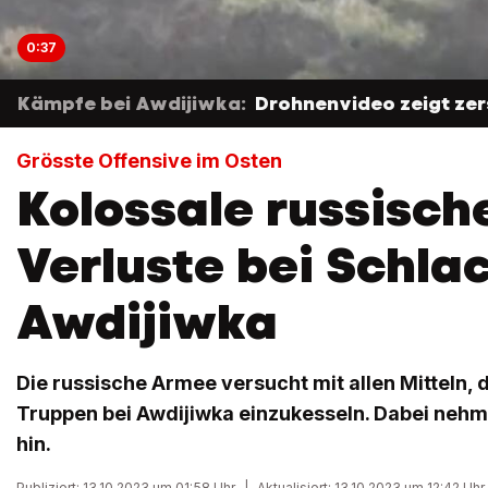
0:37
Kämpfe bei Awdijiwka:
Drohnenvideo zeigt zer
Grösste Offensive im Osten
Kolossale russisch
Verluste bei Schla
Awdijiwka
Die russische Armee versucht mit allen Mitteln, 
Truppen bei Awdijiwka einzukesseln. Dabei nehm
hin.
Publiziert: 13.10.2023 um 01:58 Uhr
|
Aktualisiert: 13.10.2023 um 12:42 Uhr