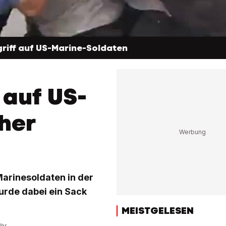
griff auf US-Marine-Soldaten
 auf US-
cher
Marinesoldaten in der
wurde dabei ein Sack
MEISTGELESEN
Uhr