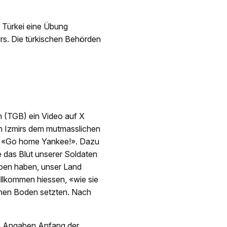
 Türkei eine Übung
mirs. Die türkischen Behörden
 (TGB) ein Video auf X
rum Izmirs dem mutmasslichen
i: «Go home Yankee!». Dazu
e das Blut unserer Soldaten
ben haben, unser Land
illkommen hiessen, «wie sie
schen Boden setzten. Nach
n Angaben Anfang der