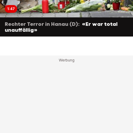
1:47
Rechter Terror in Hanau (D):
«Er war total
unauffällig»