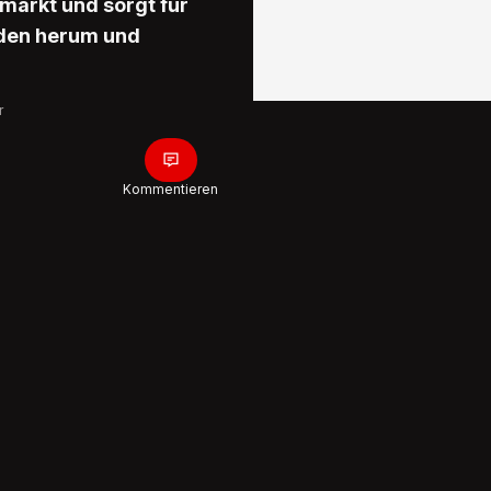
rmarkt und sorgt für
aden herum und
r
Kommentieren