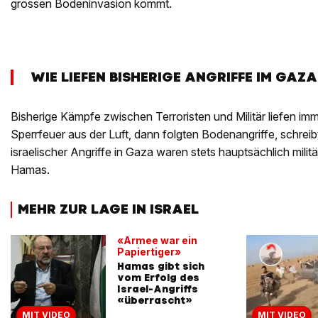
grossen Bodeninvasion kommt.
WIE LIEFEN BISHERIGE ANGRIFFE IM GAZ
Bisherige Kämpfe zwischen Terroristen und Militär liefen imm
Sperrfeuer aus der Luft, dann folgten Bodenangriffe, schreib
israelischer Angriffe in Gaza waren stets hauptsächlich militä
Hamas.
MEHR ZUR LAGE IN ISRAEL
«Armee war ein
Papiertiger»
Hamas gibt sich
vom Erfolg des
Israel-Angriffs
«überrascht»
MIT VIDEO
MIT VIDEO