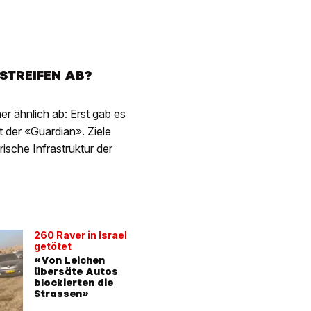
ASTREIFEN AB?
er ähnlich ab: Erst gab es
t der «Guardian». Ziele
rische Infrastruktur der
260 Raver in Israel
getötet
«Von Leichen
übersäte Autos
blockierten die
Strassen»