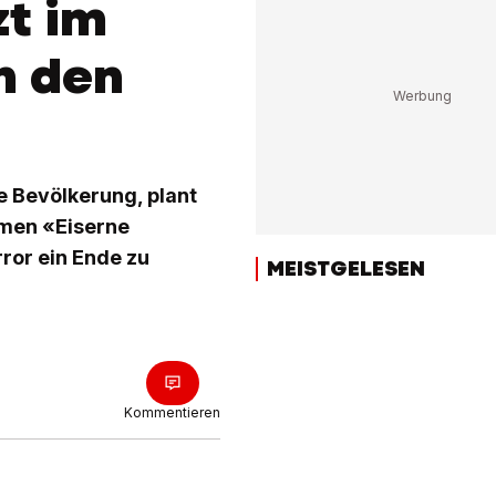
zt im
n den
e Bevölkerung, plant
amen «Eiserne
ror ein Ende zu
MEISTGELESEN
Kommentieren