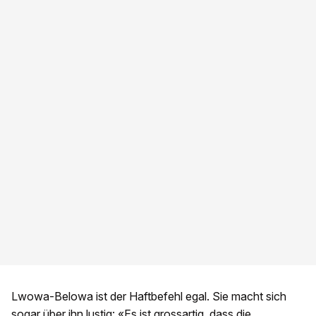
Lwowa-Belowa ist der Haftbefehl egal. Sie macht sich
sogar über ihn lustig: «Es ist grossartig, dass die