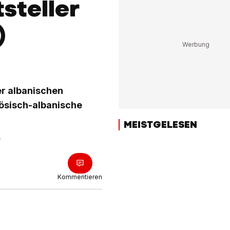
steller
)
er albanischen
ösisch-albanische
MEISTGELESEN
r
Kommentieren