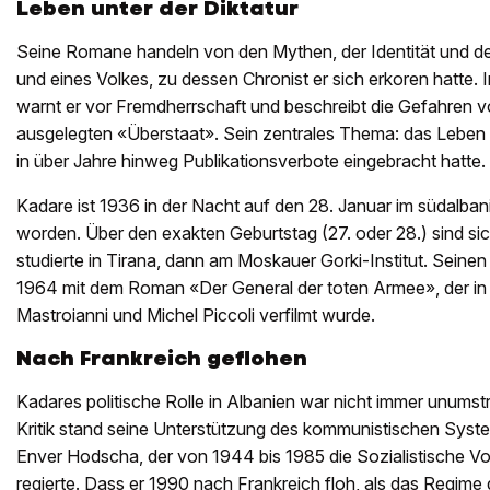
Leben unter der Diktatur
Seine Romane handeln von den Mythen, der Identität und d
und eines Volkes, zu dessen Chronist er sich erkoren hatte. 
warnt er vor Fremdherrschaft und beschreibt die Gefahren vo
ausgelegten «Überstaat». Sein zentrales Thema: das Leben un
in über Jahre hinweg Publikationsverbote eingebracht hatte.
Kadare ist 1936 in der Nacht auf den 28. Januar im südalba
worden. Über den exakten Geburtstag (27. oder 28.) sind sich
studierte in Tirana, dann am Moskauer Gorki-Institut. Seine
1964 mit dem Roman «Der General der toten Armee», der in 
Mastroianni und Michel Piccoli verfilmt wurde.
Nach Frankreich geflohen
Kadares politische Rolle in Albanien war nicht immer unumstr
Kritik stand seine Unterstützung des kommunistischen Syst
Enver Hodscha, der von 1944 bis 1985 die Sozialistische Vo
regierte. Dass er 1990 nach Frankreich floh, als das Regi