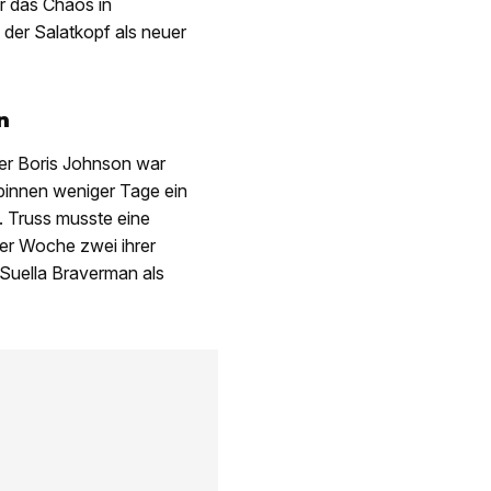
r das Chaos in
der Salatkopf als neuer
n
er Boris Johnson war
 binnen weniger Tage ein
. Truss musste eine
ner Woche zwei ihrer
 Suella Braverman als