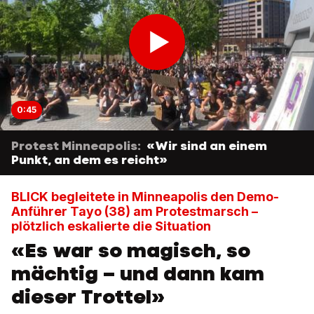
0:45
Protest Minneapolis:
«Wir sind an einem
Punkt, an dem es reicht»
BLICK begleitete in Minneapolis den Demo-
Anführer Tayo (38) am Protestmarsch –
plötzlich eskalierte die Situation
«Es war so magisch, so
mächtig – und dann kam
dieser Trottel»