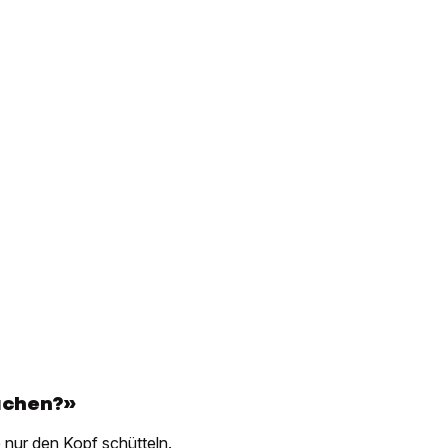
achen?»
nur den Kopf schütteln.