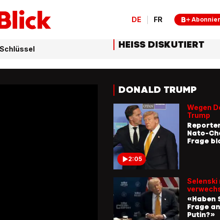
DE
FR
Abonnie
HEISS DISKUTIERT
 Schlüssel
DONALD TRUMP
Wegen D
Trump
Reporter
Nato-Ch
Frage bl
2:05
Selenski 
verwechs
«Haben S
Frage an
Putin?»