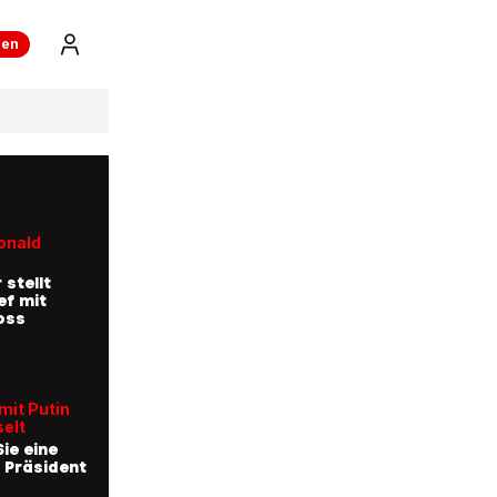
ren
onald
 stellt
ef mit
oss
mit Putin
elt
ie eine
 Präsident