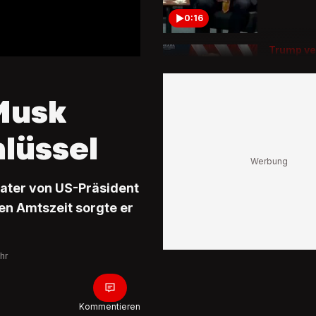
0:16
Trump ver
Versprec
«Wurden
Islamisc
Musk
Republik
beschos
0:11
lüssel
Trump zu
Treffen
«Sie sagt
rater von US-Präsident
‹Wir lieb
en Amtszeit sorgte er
0:29
hr
«Ich bin 
Trump s
G7-Gipfe
Lacher
Kommentieren