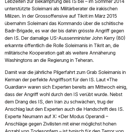
Lebzeiten zur Bekämpfung des IS bei – im Sommer 2014
unterstützte Soleimani als Militärberater die irakischen
Milizen. In der Grossoffensive auf Tikrit im März 2015
übernahm Soleimani das Kommando über die schiitische
Badr-Brigade, es war der bis dahin grösste Angriff gegen
den IS. Der damalige US-Aussenminister John Kerry (80)
erkannte öffentlich die Rolle Soleimanis in Tikrit an, die
militärische Kooperation galt als weitere Annäherung
Washingtons an die Regierung in Teheran.
Damit war die jährliche Pilgerfahrt zum Grab Soleimanis in
Kerman der perfekte Angriffsort für den IS. Laut «The
Guardian» waren sich Experten bereits am Mittwoch einig,
dass der Angriff wohl durch den IS verübt wurde. Nebst
dem Drang des IS, den Iran zu schwächen, trug der
Anschlag laut den Experten auch die Handschrift des IS.
Experte Neumann auf X: «Der Modus Operandi –
Anschläge gegen Zivilisten mit einer möglichst hohen
Anzahl von Todesopfern – ist typisch für den Terror von