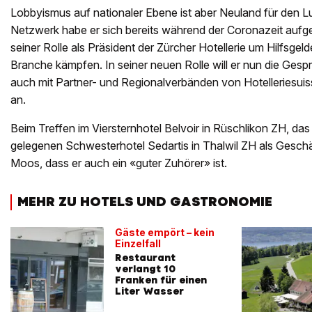
Lobbyismus auf nationaler Ebene ist aber Neuland für den Lu
Netzwerk habe er sich bereits während der Coronazeit aufg
seiner Rolle als Präsident der Zürcher Hotellerie um Hilfsgeld
Branche kämpfen. In seiner neuen Rolle will er nun die Gespr
auch mit Partner- und Regionalverbänden von Hotelleriesuisse
an.
Beim Treffen im Viersternhotel Belvoir in Rüschlikon ZH, d
gelegenen Schwesterhotel Sedartis in Thalwil ZH als Geschäft
Moos, dass er auch ein «guter Zuhörer» ist.
MEHR ZU HOTELS UND GASTRONOMIE
Gäste empört – kein
Einzelfall
Restaurant
verlangt 10
Franken für einen
Liter Wasser