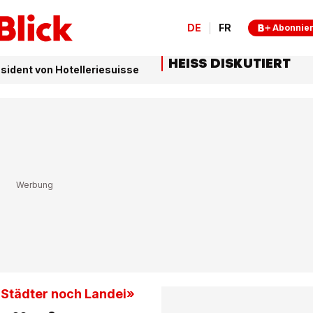
DE
FR
Abonnie
HEISS DISKUTIERT
äsident von Hotelleriesuisse
 Städter noch Landei»