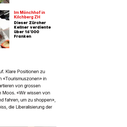
Im Mönchhof in
Kilchberg ZH
Dieser Zürcher
Kellner verdiente
über 16'000
Franken
. Klare Positionen zu
von «Tourismuszonen» in
uartieren von grossen
on Moos. «Wir wissen von
nd fahren, um zu shoppen»,
ss, die Liberalisierung der