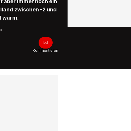
ht aber immer noch ein
elland zwischen -2 und
d warm.
hr
Kommentieren