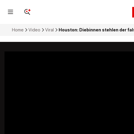
Home
Video
Viral
Houston: Diebinnen stehlen der fa