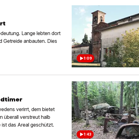
rt
Bedeutung. Lange lebten dort
d Getreide anbauten. Dies
1:09
ldtimer
dens verirrt, dem bietet
 überall verstreut halb
 ist das Areal geschützt.
1:43