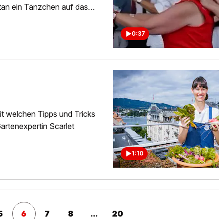
ntan ein Tänzchen auf das
0:37
it welchen Tipps und Tricks
Gartenexpertin Scarlet
1:10
5
6
7
8
...
20