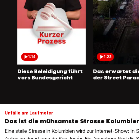
1:14
1:23
Diese Beleidigung führt
Das erwartet di
vors Bundesgericht
der Street Para
Unfälle am Laufmeter
Das ist die mühsamste Strasse Kolumbie
Eine steile Strasse in Kolumbien wird zur Internet-Show: In 
Autos an der «Loma de San José». Ein Anwohner filmt die