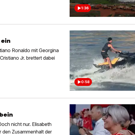
1:36
 ein
stiano Ronaldo mit Georgina
istiano Jr. brettert dabei
0:58
bein
och nicht nur. Elisabeth
ür den Zusammenhalt der