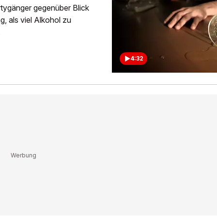
artygänger gegenüber Blick
, als viel Alkohol zu
.
4:32