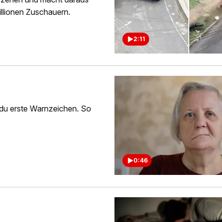
illionen Zuschauern.
2:11
t du erste Warnzeichen. So
0:46