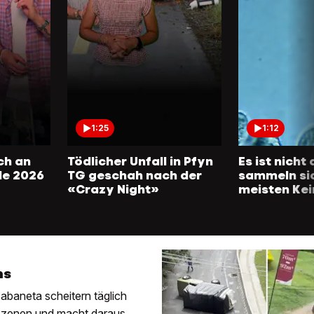
1:25
1:12
ch an
Tödlicher Unfall in Pfyn
Es ist nicht
de 2026
TG geschah nach der
sammeln si
«Crazy Night»
meisten Ke
ns
Sabaneta scheitern täglich
 Szenen und macht daraus