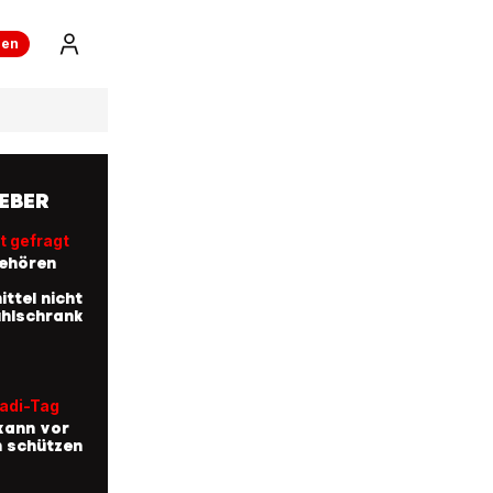
ren
EBER
t gefragt
ehören
ttel nicht
ühlschrank
Badi-Tag
kann vor
n schützen