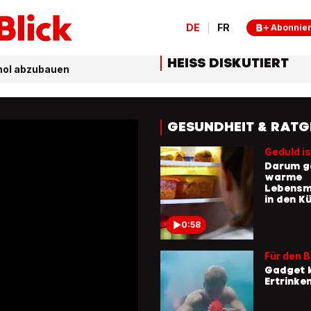
DE
FR
Abonnie
HEISS DISKUTIERT
ohol abzubauen
GESUNDHEIT & RATG
Geduld is
Darum g
warme
Lebensmi
in den K
0:58
Für den 
Gadget 
Ertrinke