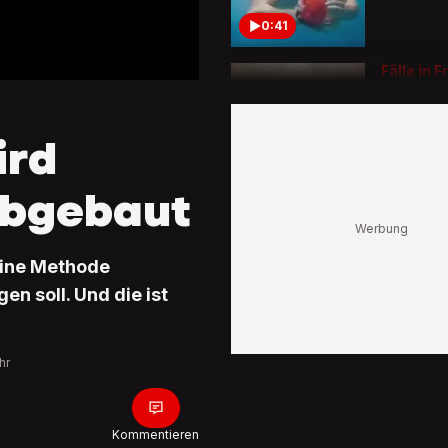
0:41
Fälle in F
gemelde
So erken
Hautkra
ird
Krätze
0:54
abgebaut
Das sind 
Warnsign
Jede dri
eine Methode
über 40 
Fettlebe
n soll. Und die ist
3:18
hr
Unspezif
Anzeich
So erken
dein Hun
Kommentieren
Pollenall