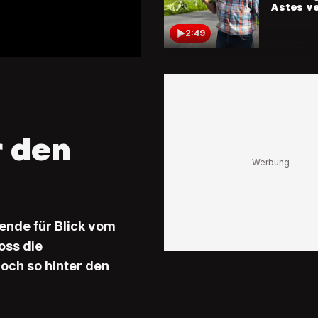
Astes ve
2:49
Russland
Schmid
«Wir sin
nicht nä
Frieden»
r den
0:36
Mit Sup
Hier reis
Wolodimi
vom Bür
ab
ende für Blick vom
oss die
1:28
och so hinter den
Reporter
Friedensg
«Selensk
Konferen