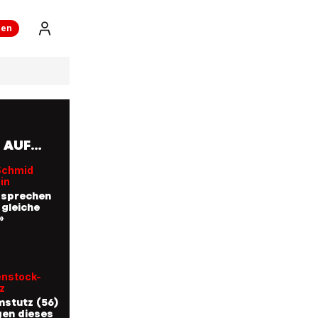
ren
 AUF
Schmid
in
 sprechen
 gleiche
»
enstock-
z
stutz (56)
en dieses