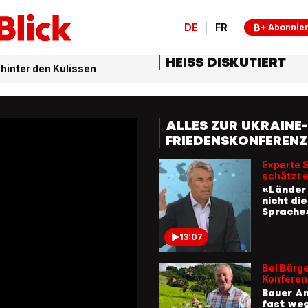
DE
FR
Abonnie
HEISS DISKUTIERT
 hinter den Kulissen
ALLES ZUR UKRAINE-
FRIEDENSKONFERENZ
DEM BÜRGENSTOCK
Experte 
schätzt e
«Länder
nicht die
Sprache
13:07
Bei Bürg
Konferen
Bauer Am
fast weg