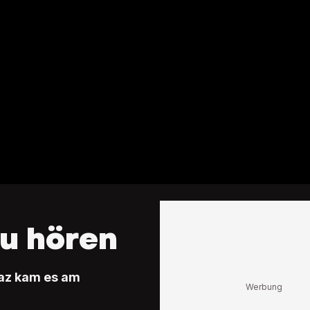
zu hören
raz kam es am