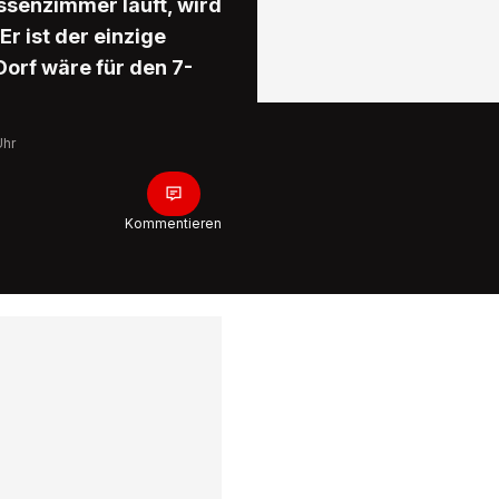
ssenzimmer läuft, wird
r ist der einzige
orf wäre für den 7-
Uhr
Kommentieren