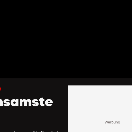
h
insamste