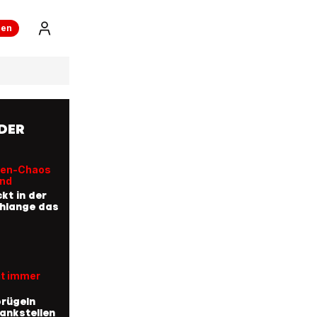
ren
 DER
len-Chaos
and
kt in der
hlange das
t immer
rügeln
Tankstellen