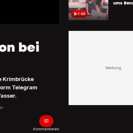
ums Ben
1:48
Blick-Rep
«Kill Zon
Team
on bei
«Fleder
schiesst
erfolgre
russisch
1:44
ab
Seit 2022
Armee
ie Krimbrücke
So nimm
tform Telegram
ihre Geg
Visier
Wasser.
0:32
hr
1300 km 
entfernt
Ukraine 
Kommentieren
«Flamin