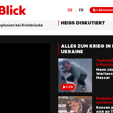
DE
FR
Abonnie
HEISS DISKUTIERT
Explosion bei Krimbrücke
ALLES ZUM KRIEG IN
UKRAINE
Tankstel
in Russl
Mann züc
Wartesc
Messer
1:09
Knapphei
extremer
Russen p
sich an 