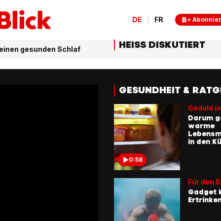
DE
FR
Abonnie
HEISS DISKUTIERT
 einen gesunden Schlaf
GESUNDHEIT & RATG
Geduld is
Darum g
warme
Lebensmi
in den K
0:58
Für den 
Gadget 
Ertrinke