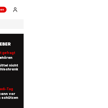
ren
EBER
t gefragt
ehören
ttel nicht
ühlschrank
Badi-Tag
kann vor
n schützen