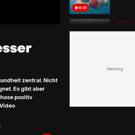
0:41
Fälle in F
gemelde
So erken
Hautkra
esser
Krätze
0:54
Das sind 
Warnsign
Jede dri
undheit zentral. Nicht
über 40 
Fettlebe
net. Es gibt aber
hase positiv
3:18
 Video
Unspezif
Anzeich
So erken
r
dein Hun
Pollenall