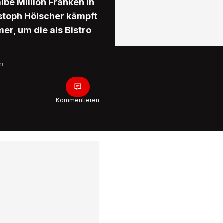
be Million Franken in
ristoph Hölscher kämpft
r, um die als Bistro
hr
Kommentieren