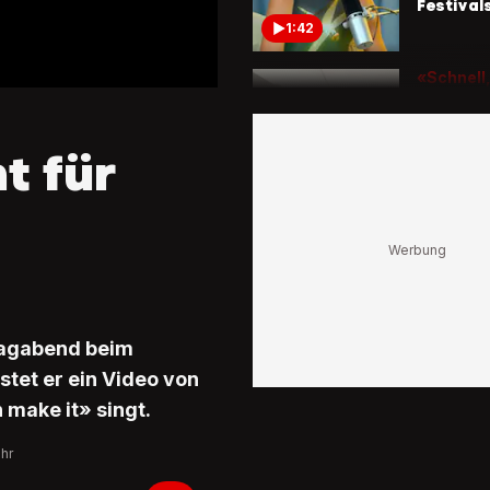
Festival
1:42
«Schnell,
unglaubl
Warum 
Goodwo
 für
Festival 
seinen B
1:52
So sieht 
aus
«Schöns
Mädchen
verzaub
tagabend beim
0:51
stet er ein Video von
make it» singt.
Uhr