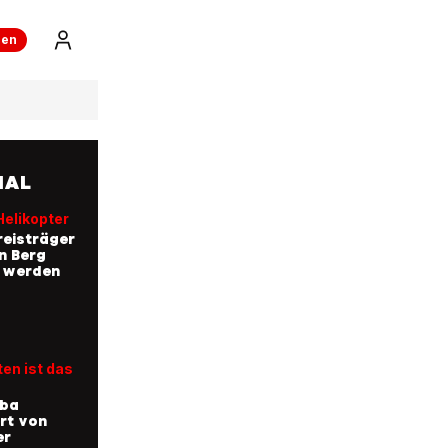
ren
NAL
Helikopter
eisträger
n Berg
t werden
en ist das
uba
rt von
er