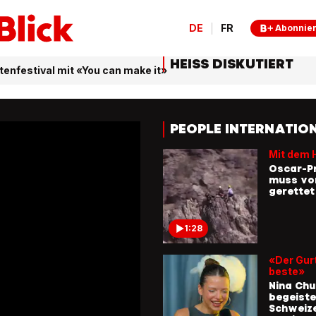
DE
FR
Abonnie
HEISS DISKUTIERT
enfestival mit «You can make it»
PEOPLE INTERNATIO
Mit dem 
Oscar-Pr
muss vo
gerette
1:28
«Der Gurt
beste»
Nina Ch
begeiste
Schweiz