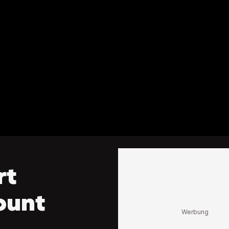
rt
ount