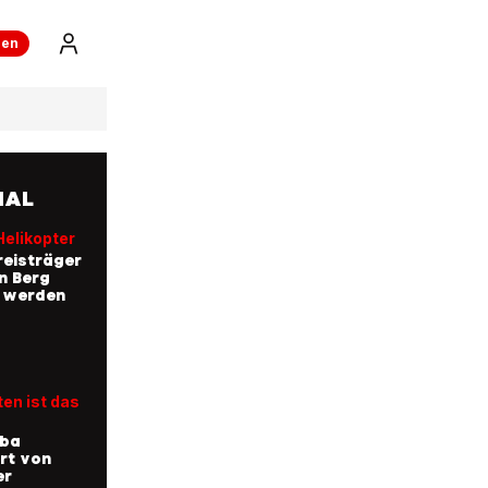
ren
NAL
Helikopter
eisträger
n Berg
t werden
en ist das
uba
rt von
er