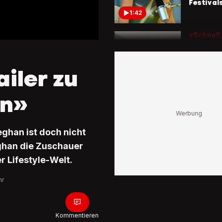
Festival
1:42
«Schnell,
unglaubl
Warum 
Goodwo
ailer zu
Festival 
seinen B
1:52
an»
So sieht 
aus
«Schöns
eghan ist doch nicht
Mädchen
verzaub
ghan die Zuschauer
 Lifestyle-Welt.
0:51
hr
Kommentieren