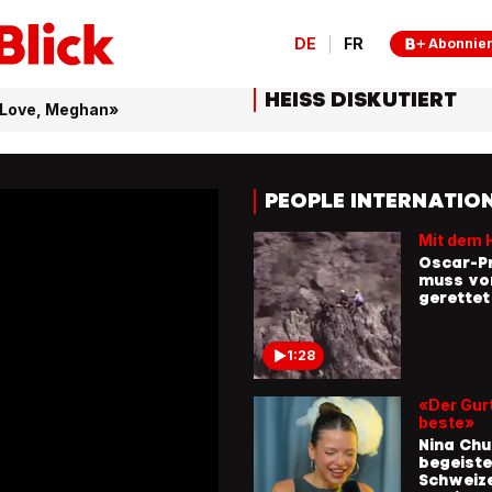
DE
FR
Abonnie
HEISS DISKUTIERT
h Love, Meghan»
PEOPLE INTERNATIO
Mit dem 
Oscar-Pr
muss vo
gerette
1:28
«Der Gurt
beste»
Nina Ch
begeiste
Schweiz