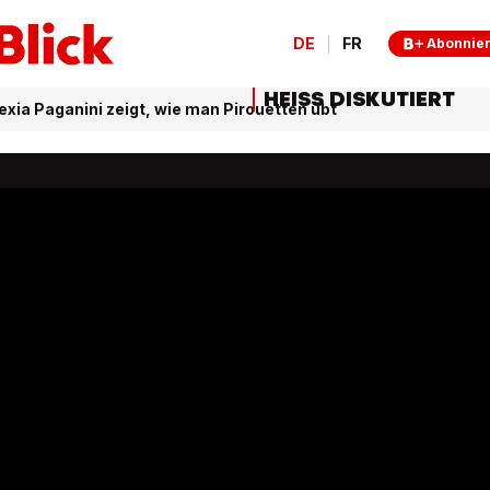
DE
FR
Abonnie
HEISS DISKUTIERT
exia Paganini zeigt, wie man Pirouetten übt