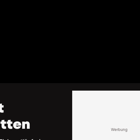
t
etten