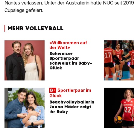
Nantes verlassen
. Unter der Australierin hatte NUC seit 2019
Cupsiege gefeiert.
MEHR VOLLEYBALL
«Willkommen auf
der Welt»
Schweizer
Sportlerpaar
schwelgt im Baby-
Glück
Sportlerpaar im
Glück
Beachvolleyballerin
Joana Mäder zeigt
ihr Baby