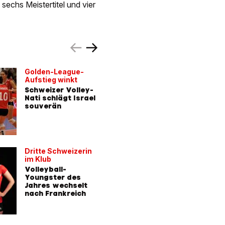
 sechs Meistertitel und vier
Golden-League-
Bisher b
Aufstieg winkt
Ergebnis
Schweizer Volley-
Vergé-D
Nati schlägt Israel
Schwest
souverän
scheiter
Halbfina
Dritte Schweizerin
Auch Od
im Klub
begann i
Volleyball-
Im XXL-
Youngster des
Klassenl
Jahres wechselt
trainiere
nach Frankreich
von mor