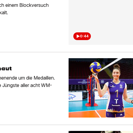
ach einem Blockversuch
alt.
0:44
haut
henende um die Medaillen.
ie Jüngste aller acht WM-