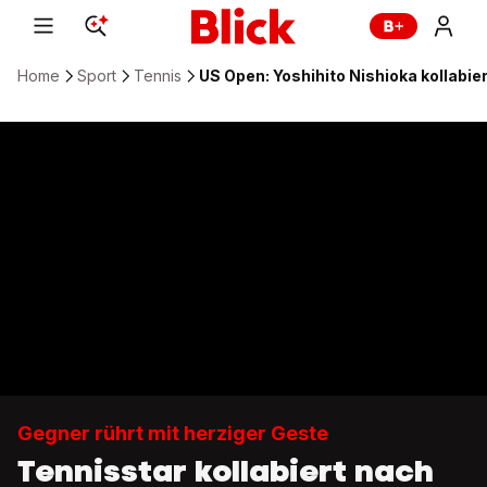
Home
Sport
Tennis
US Open: Yoshihito Nishioka kollabie
Gegner rührt mit herziger Geste
Tennisstar kollabiert nach