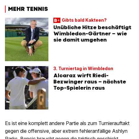
MEHR TENNIS
Gibts bald Kakteen?
Unübliche Hitze beschäftigt
Wimbledon-Gärtner – wie
sie damit umgehen
3. Turniertag in Wimbledon
Alcaraz wirft Riedi-
Bezwinger raus – nächste
Top-Spielerin raus
Es ist eine komplett andere Partie als zum Turnierauftakt
gegen die offensive, aber extrem fehleranfällige Ashlyn
Parks. Bencic braucht gegen die taktisch geschickt