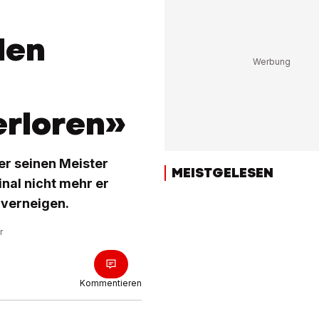
den
erloren»
er seinen Meister
MEISTGELESEN
al nicht mehr er
 verneigen.
r
Kommentieren