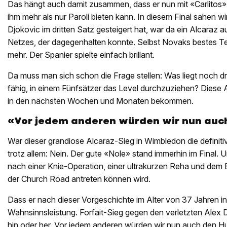
Das hängt auch damit zusammen, dass er nun mit «Carlitos»
ihm mehr als nur Paroli bieten kann. In diesem Final sahen wi
Djokovic im dritten Satz gesteigert hat, war da ein Alcaraz 
Netzes, der dagegenhalten konnte. Selbst Novaks bestes Tenn
mehr. Der Spanier spielte einfach brillant.
Da muss man sich schon die Frage stellen: Was liegt noch dri
fähig, in einem Fünfsätzer das Level durchzuziehen? Diese 
in den nächsten Wochen und Monaten bekommen.
«Vor jedem anderen würden wir nun auch
War dieser grandiose Alcaraz-Sieg in Wimbledon die defini
trotz allem: Nein. Der gute «Nole» stand immerhin im Final
nach einer Knie-Operation, einer ultrakurzen Reha und dem
der Church Road antreten können wird.
Dass er nach dieser Vorgeschichte im Alter von 37 Jahren in d
Wahnsinnsleistung. Forfait-Sieg gegen den verletzten Alex De
hin oder her. Vor jedem anderen würden wir nun auch den Hut