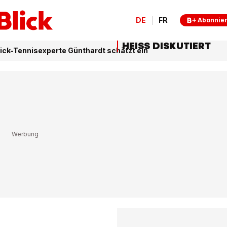
DE
FR
Abonnie
HEISS DISKUTIERT
lick-Tennisexperte Günthardt schätzt ein