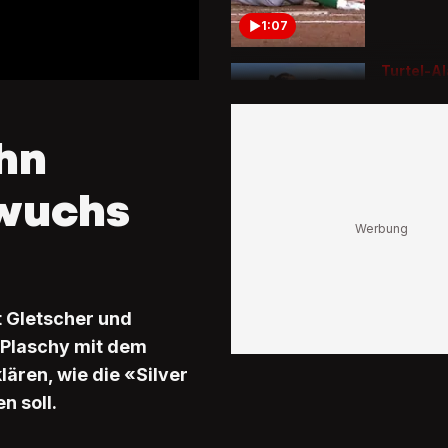
1:07
Turtel-A
See
Hamilto
Ferien m
hn
ihren Ki
0:49
wuchs
t Gletscher und
r Plaschy mit dem
ären, wie die «Silver
n soll.