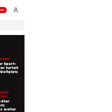
ren
erien
r Sport-
r turtelt
Golfplatz
olgte
tion
-Star
otz
s weiter