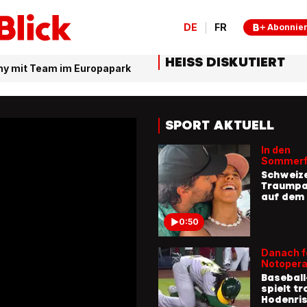
DE
FR
Abonnie
HEISS DISKUTIERT
chy mit Team im Europapark
SPORT AKTUELL
In den
Sommerf
Schweize
Traumpaa
auf dem 
0:50
Danach f
Notopera
Baseball
spielt tr
Hodenris