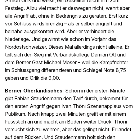
Armon Orlik und weiss, ein Gestellter reicht ihm zum
Festsieg. Allzu viel macht er deswegen nicht, wehrt aber
alle Angriff ab, ohne in Bedrängnis zu geraten. Erst kurz
vor Schluss wirds brenzlig – als er selber angreift und
beinahe ausgekontert wird. Aber er verhindert die
Niederlage. Und gewinnt wie schon im Vorjahr das
Nordostschweizer. Dieses Mal allerdings nicht alleine. Er
teilt sich den Sieg mit Verbandskollege Damian Ott und
dem Berner Gast Michael Moser – weil die Kampfrichter
im Schlussgang differenzieren und Schlegel Note 8,75
geben und Orlik die 9,00.
Berner Oberländisches:
Schon in der ersten Minute
gibt Fabian Staudenmann den Tarif durch, bekommt für
den ersten Angriff gegen Ivan Thöni Szenenapplaus vom
Publikum. Nach knapp zwei Minuten greift er mit einem
Fussstich an und macht am Boden weiter Druck. Thöni
versucht sich zu wehren, aber das gelingt nicht. Er landet
auf dem Rücken. Und Staudenmann holt sich den