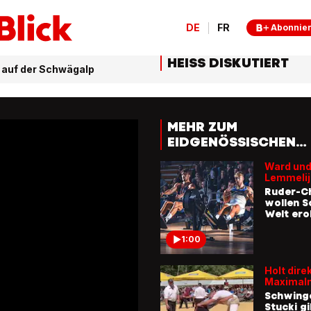
DE
FR
Abonnie
HEISS DISKUTIERT
 auf der Schwägalp
MEHR ZUM
EIDGENÖSSISCHEN
SCHWINGJAHR 2025
Ward und
Lemmelij
Ruder-
wollen S
Welt ero
1:00
Holt direk
Maximal
Schwing
Stucki gi