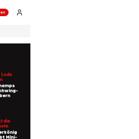
ren
 Lode
n
Champs
chwing-
bern
t die
note
erkönig
bt Mini-