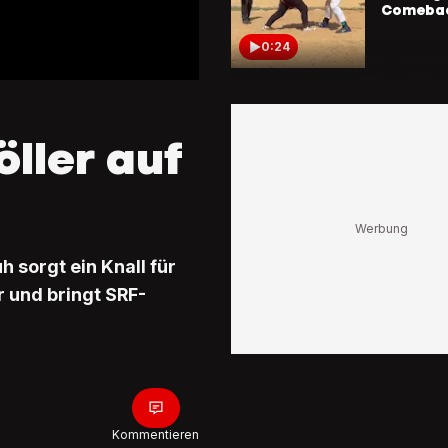
Comeba
0:24
Partyst
beim Em
Maienfel
öller auf
Schwing
Orlik wie
Weltsta
2:57
Dank Sch
Kanada
 sorgt ein Knall für
Geldrege
r und bringt SRF-
Sinisha 
0:58
«Bin ein 
Kopf»
Roger Ry
Kommentieren
den perf