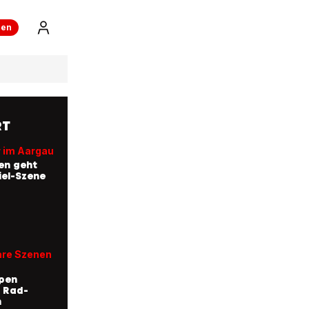
ren
RT
r im Aargau
en geht
el-Szene
re Szenen
pen
 Rad-
n