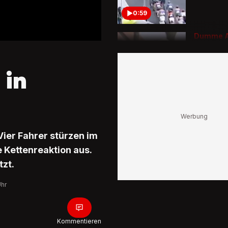
0:59
Dumme Ak
Folgen
Radprofi
Verkehr
 in
0:49
ier Fahrer stürzen im
 Kettenreaktion aus.
tzt.
Uhr
Kommentieren