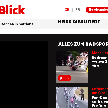
DE
FR
Abonnie
HEISS DISKUTIERT
Rennen in Sarrians
ALLES ZUM RADSPO
Klassike
Radrenn
wegen Zi
viral
1:02
Unfassba
am Giro
Fan-Dep
springen
Profis a