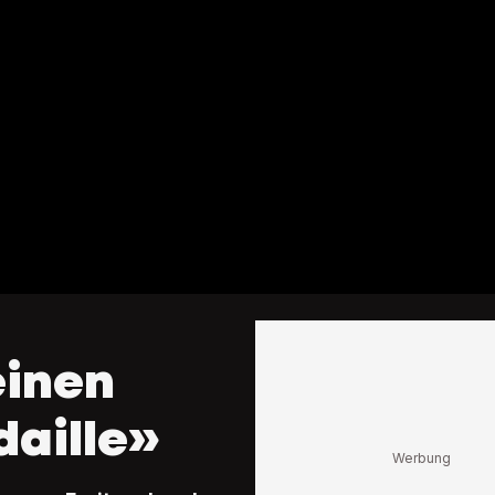
einen
daille»