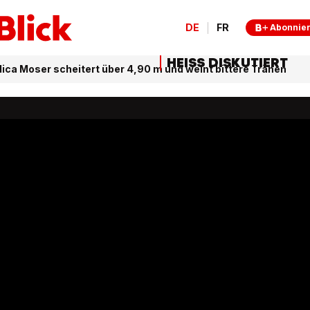
DE
FR
Abonnie
HEISS DISKUTIERT
ica Moser scheitert über 4,90 m und weint bittere Tränen