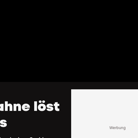
ahne löst
s