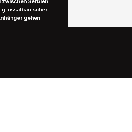
l zwischen Serbien
t grossalbanischer
d Anhänger gehen