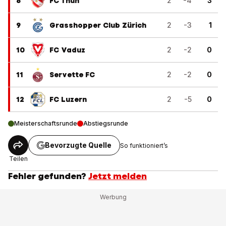
8
FC Thun
2
-4
3
9
Grasshopper Club Zürich
2
-3
1
10
FC Vaduz
2
-2
0
11
Servette FC
2
-2
0
12
FC Luzern
2
-5
0
Meisterschaftsrunde
Abstiegsrunde
Bevorzugte Quelle
So funktioniert’s
Teilen
Fehler gefunden?
Jetzt melden