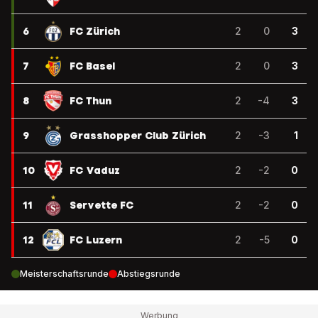
6
FC Zürich
2
0
3
7
FC Basel
2
0
3
8
FC Thun
2
-4
3
9
Grasshopper Club Zürich
2
-3
1
10
FC Vaduz
2
-2
0
11
Servette FC
2
-2
0
12
FC Luzern
2
-5
0
Meisterschaftsrunde
Abstiegsrunde